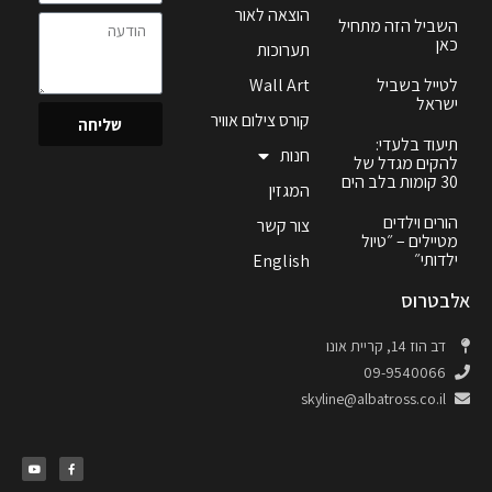
הוצאה לאור
השביל הזה מתחיל
כאן
תערוכות
לטייל בשביל
Wall Art
ישראל
קורס צילום אוויר
שליחה
תיעוד בלעדי:
חנות
להקים מגדל של
30 קומות בלב הים
המגזין
הורים וילדים
צור קשר
מטיילים – ״טיול
ילדותי״
English
אלבטרוס
דב הוז 14, קריית אונו
09-9540066
skyline@albatross.co.il