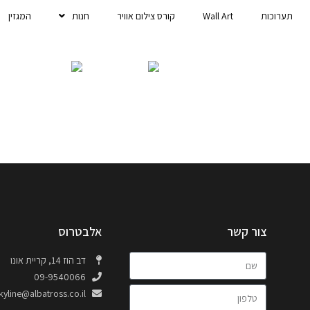
תערוכות
Wall Art
קורס צילום אוויר
חנות
המגזין
צור קשר
אלבטרוס
דב הוז 14, קריית אונו
09-9540066
kyline@albatross.co.il