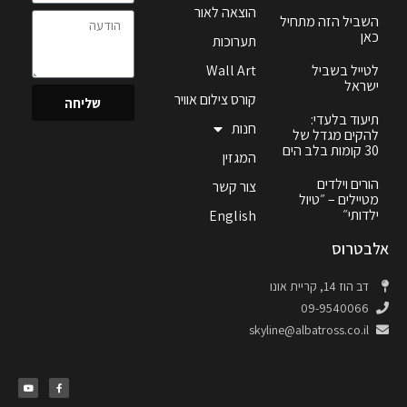
הוצאה לאור
השביל הזה מתחיל
כאן
תערוכות
לטייל בשביל
Wall Art
ישראל
קורס צילום אוויר
שליחה
תיעוד בלעדי:
חנות
להקים מגדל של
30 קומות בלב הים
המגזין
הורים וילדים
צור קשר
מטיילים – ״טיול
ילדותי״
English
אלבטרוס
דב הוז 14, קריית אונו
09-9540066
skyline@albatross.co.il