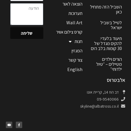
הוצאה לאור
השביל הזה מתחיל
כאן
תערוכות
לטייל בשביל
Wall Art
ישראל
קורס צילום אוויר
שליחה
תיעוד בלעדי:
חנות
להקים מגדל של
30 קומות בלב הים
המגזין
הורים וילדים
צור קשר
מטיילים – ״טיול
ילדותי״
English
אלבטרוס
דב הוז 14, קריית אונו
09-9540066
skyline@albatross.co.il