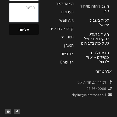
הוצאה לאור
השביל הזה מתחיל
כאן
תערוכות
לטייל בשביל
Wall Art
ישראל
קורס צילום אוויר
שליחה
תיעוד בלעדי:
חנות
להקים מגדל של
30 קומות בלב הים
המגזין
הורים וילדים
צור קשר
מטיילים – ״טיול
ילדותי״
English
אלבטרוס
דב הוז 14, קריית אונו
09-9540066
skyline@albatross.co.il