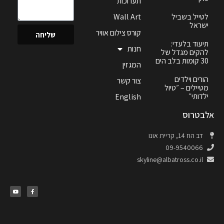
תערוכות
לטייל בשביל
Wall Art
ישראל
קורס צילום אוויר
שליחה
תיעוד בלעדי:
חנות
להקים מגדל של
30 קומות בלב הים
המגזין
הורים וילדים
צור קשר
מטיילים – ״טיול
ילדותי״
English
אלבטרוס
דב הוז 14, קריית אונו
09-9540066
skyline@albatross.co.il