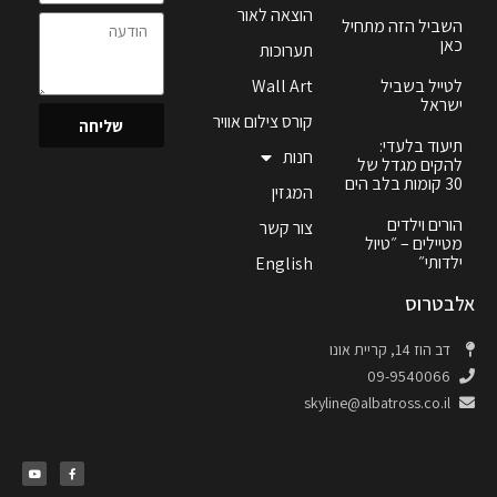
הוצאה לאור
השביל הזה מתחיל
כאן
תערוכות
לטייל בשביל
Wall Art
ישראל
קורס צילום אוויר
שליחה
תיעוד בלעדי:
חנות
להקים מגדל של
30 קומות בלב הים
המגזין
הורים וילדים
צור קשר
מטיילים – ״טיול
ילדותי״
English
אלבטרוס
דב הוז 14, קריית אונו
09-9540066
skyline@albatross.co.il