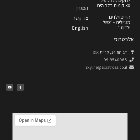
להקים מגדל של
30 קומות בלב הים
המגזין
הורים וילדים
צור קשר
מטיילים – ״טיול
ילדותי״
English
אלבטרוס
דב הוז 14, קריית אונו
09-9540066
skyline@albatross.co.il