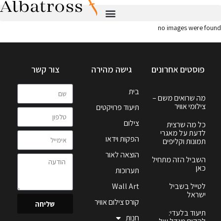
no images were found
פוסטים אחרונים
גישה מהירה
צור קשר
בית
מה שרואים משם –
צילומי אוויר
תיעוד פרויקטים
צילום
כל מה שרצית
לדעת על מאגרי
הפקות וידאו
תמונות וקליפים
הוצאה לאור
השביל הזה מתחיל
כאן
תערוכות
לטייל בשביל
Wall Art
ישראל
קורס צילום אוויר
שליחה
תיעוד בלעדי:
חנות