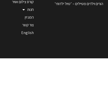
קורס צילום אוויר
הורים וילדים מטיילים – ״טיול ילדותי״
חנות
המגזין
צור קשר
English