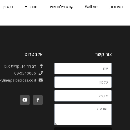
תערוכות
Wall Art
קורס צילום אוויר
חנות
המגזין
צור קשר
אלבטרוס
דב הוז 14, קריית אונו
09-9540066
kyline@albatross.co.il