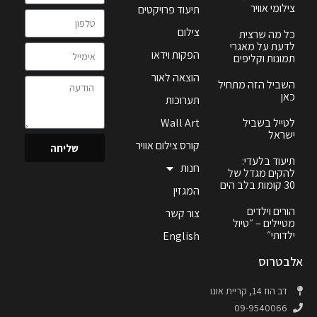
צילומי אוויר
תיעוד פרויקטים
צילום
כל מה שרצית
לדעת על מאגרי
הפקות וידאו
תמונות וקליפים
הוצאה לאור
השביל הזה מתחיל
כאן
תערוכות
לטייל בשביל
Wall Art
ישראל
קורס צילום אוויר
שליחה
תיעוד בלעדי:
חנות
להקים מגדל של
30 קומות בלב הים
המגזין
הורים וילדים
צור קשר
מטיילים – ״טיול
ילדותי״
English
אלבטרוס
דב הוז 14, קריית אונו
09-9540066