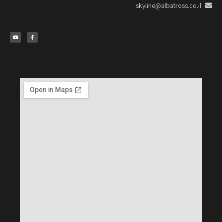
skyline@albatross.co.il