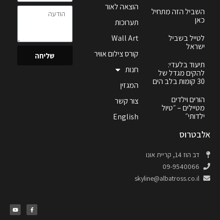
הוצאה לאור
השביל הזה מתחיל
כאן
תערוכות
לטייל בשביל
Wall Art
ישראל
קורס צילום אוויר
שליחה
תיעוד בלעדי:
חנות
להקים מגדל של
30 קומות בלב הים
המגזין
הורים וילדים
צור קשר
מטיילים – ״טיול
ילדותי״
English
אלבטרוס
דב הוז 14, קריית אונו
09-9540066
skyline@albatross.co.il