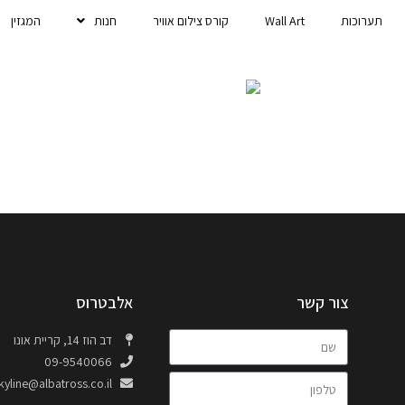
תערוכות
Wall Art
קורס צילום אוויר
חנות
המגזין
צור קשר
אלבטרוס
דב הוז 14, קריית אונו
09-9540066
kyline@albatross.co.il