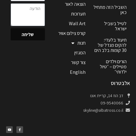
הוצאה לאור
השביל הזה מתחיל
כאן
תערוכות
לטייל בשביל
Wall Art
ישראל
קורס צילום אוויר
שליחה
תיעוד בלעדי:
חנות
להקים מגדל של
30 קומות בלב הים
המגזין
הורים וילדים
צור קשר
מטיילים – ״טיול
ילדותי״
English
אלבטרוס
דב הוז 14, קריית אונו
09-9540066
skyline@albatross.co.il