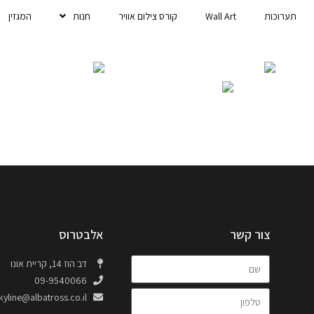
תערוכות
Wall Art
קורס צילום אוויר
חנות
המגזין
צור קשר
אלבטרוס
דב הוז 14, קריית אונו
09-9540066
kyline@albatross.co.il