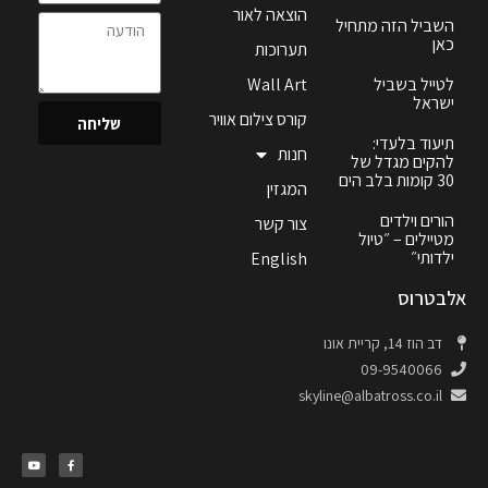
הוצאה לאור
השביל הזה מתחיל
כאן
תערוכות
לטייל בשביל
Wall Art
ישראל
קורס צילום אוויר
שליחה
תיעוד בלעדי:
חנות
להקים מגדל של
30 קומות בלב הים
המגזין
הורים וילדים
צור קשר
מטיילים – ״טיול
ילדותי״
English
אלבטרוס
דב הוז 14, קריית אונו
09-9540066
skyline@albatross.co.il