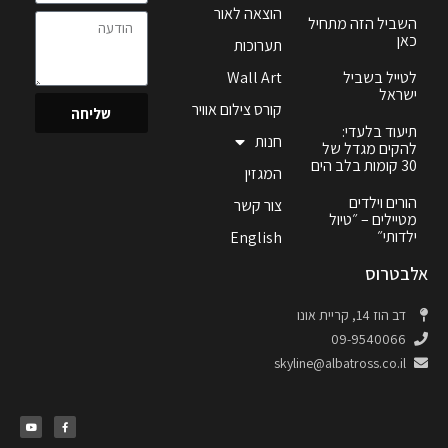
הוצאה לאור
השביל הזה מתחיל
כאן
תערוכות
לטייל בשביל
Wall Art
ישראל
קורס צילום אוויר
שליחה
תיעוד בלעדי:
חנות
להקים מגדל של
30 קומות בלב הים
המגזין
הורים וילדים
צור קשר
מטיילים – ״טיול
ילדותי״
English
אלבטרוס
דב הוז 14, קריית אונו
09-9540066
skyline@albatross.co.il