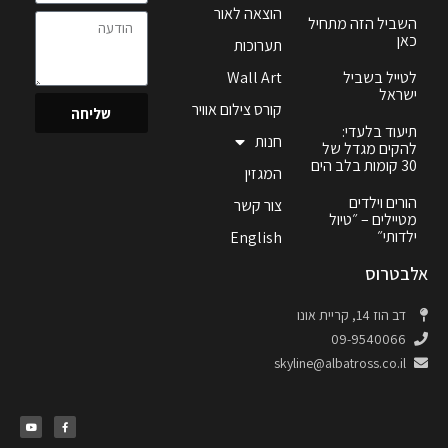
הוצאה לאור
השביל הזה מתחיל
כאן
תערוכות
לטייל בשביל
Wall Art
ישראל
קורס צילום אוויר
שליחה
תיעוד בלעדי:
חנות
להקים מגדל של
30 קומות בלב הים
המגזין
הורים וילדים
צור קשר
מטיילים – ״טיול
ילדותי״
English
אלבטרוס
דב הוז 14, קריית אונו
09-9540066
skyline@albatross.co.il