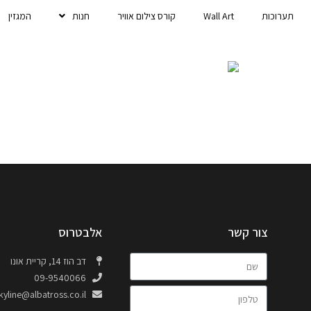
תערוכות
Wall Art
קורס צילום אוויר
חנות
המגזין
צור קשר
אלבטרוס
דב הוז 14, קריית אונו
09-9540066
kyline@albatross.co.il