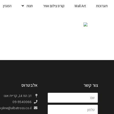
תערוכות
Wall Art
קורס צילום אוויר
חנות
המגזין
צור קשר
אלבטרוס
דב הוז 14, קריית אונו
09-9540066
kyline@albatross.co.il