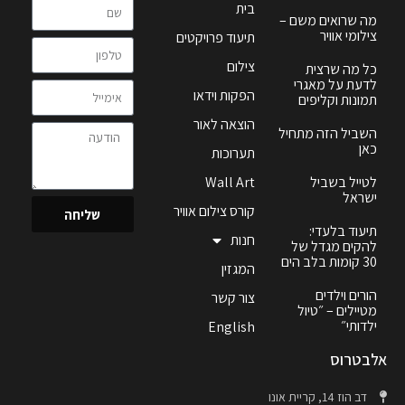
בית
מה שרואים משם –
צילומי אוויר
תיעוד פרויקטים
צילום
כל מה שרצית
לדעת על מאגרי
הפקות וידאו
תמונות וקליפים
הוצאה לאור
השביל הזה מתחיל
כאן
תערוכות
לטייל בשביל
Wall Art
ישראל
קורס צילום אוויר
שליחה
תיעוד בלעדי:
חנות
להקים מגדל של
30 קומות בלב הים
המגזין
הורים וילדים
צור קשר
מטיילים – ״טיול
ילדותי״
English
אלבטרוס
דב הוז 14, קריית אונו