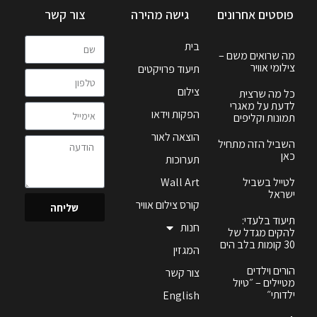
פוסטים אחרונים
גישה מהירה
צור קשר
בית
מה שרואים משם –
צילומי אוויר
תיעוד פרויקטים
צילום
כל מה שרצית
לדעת על מאגרי
הפקות וידאו
תמונות וקליפים
הוצאה לאור
השביל הזה מתחיל
כאן
תערוכות
לטייל בשביל
Wall Art
ישראל
קורס צילום אוויר
שליחה
תיעוד בלעדי:
חנות
להקים מגדל של
30 קומות בלב הים
המגזין
הורים וילדים
צור קשר
מטיילים – ״טיול
ילדותי״
English