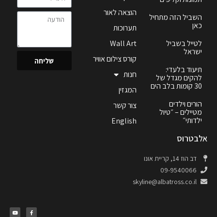
הוצאה לאור
השביל הזה מתחיל
כאן
תערוכות
לטייל בשביל
Wall Art
ישראל
קורס צילום אוויר
שליחה
תיעוד בלעדי:
חנות
להקים מגדל של
30 קומות בלב הים
המגזין
הורים וילדים
צור קשר
מטיילים – ״טיול
ילדותי״
English
אלבטרוס
דב הוז 14, קריית אונו
09-9540066
skyline@albatross.co.il