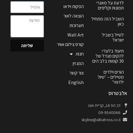
לדעת על מאגרי
הפקות וידאו
תמונות וקליפים
הוצאה לאור
השביל הזה מתחיל
כאן
תערוכות
לטייל בשביל
Wall Art
ישראל
קורס צילום אוויר
שליחה
תיעוד בלעדי:
חנות
להקים מגדל של
30 קומות בלב הים
המגזין
הורים וילדים
צור קשר
מטיילים – ״טיול
ילדותי״
English
אלבטרוס
דב הוז 14, קריית אונו
09-9540066
skyline@albatross.co.il