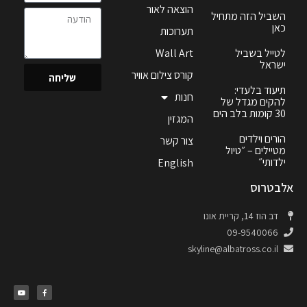
הוצאה לאור
השביל הזה מתחיל
כאן
תערוכות
לטייל בשביל
Wall Art
ישראל
קורס צילום אוויר
שליחה
תיעוד בלעדי:
חנות
להקים מגדל של
30 קומות בלב הים
המגזין
הורים וילדים
צור קשר
מטיילים – ״טיול
ילדותי״
English
אלבטרוס
דב הוז 14, קריית אונו
09-9540066
skyline@albatross.co.il