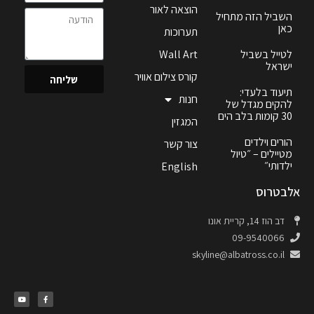
הוצאה לאור
השביל הזה מתחיל
כאן
תערוכות
לטייל בשביל
Wall Art
ישראל
קורס צילום אוויר
שליחה
תיעוד בלעדי:
חנות
להקים מגדל של
30 קומות בלב הים
המגזין
הורים וילדים
צור קשר
מטיילים – ״טיול
ילדותי״
English
אלבטרוס
דב הוז 14, קריית אונו
09-9540066
skyline@albatross.co.il