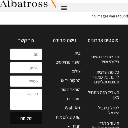
no images were found
פוסטים אחרונים
גישה מהירה
צור קשר
בית
מה שרואים משם –
צילומי אוויר
תיעוד פרויקטים
צילום
כל מה שרצית
לדעת על מאגרי
הפקות וידאו
תמונות וקליפים
הוצאה לאור
השביל הזה מתחיל
כאן
תערוכות
לטייל בשביל
Wall Art
ישראל
קורס צילום אוויר
שליחה
תיעוד בלעדי:
חנות