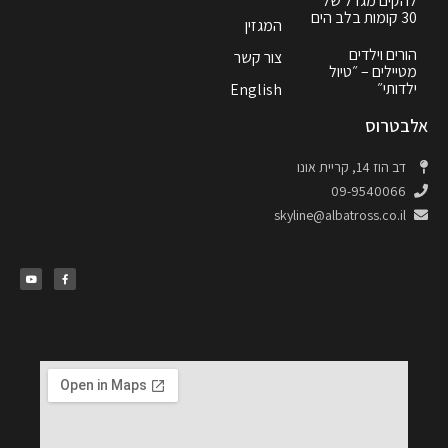
להקים מגדל של
30 קומות בלב הים
המגזין
הורים וילדים
צור קשר
מטיילים – ״טיול
ילדותי״
English
אלבטרוס
דב הוז 14, קריית אונו
09-9540066
skyline@albatross.co.il