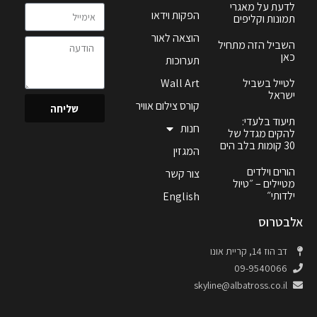
לדעת על מאגרי
הפקות וידאו
תמונות וקליפים
הוצאה לאור
השביל הזה מתחיל
כאן
תערוכות
לטייל בשביל
Wall Art
ישראל
קורס צילום אוויר
שליחה
תיעוד בלעדי:
חנות
להקים מגדל של
30 קומות בלב הים
המגזין
הורים וילדים
צור קשר
מטיילים – ״טיול
ילדותי״
English
אלבטרוס
דב הוז 14, קריית אונו
09-9540066
skyline@albatross.co.il