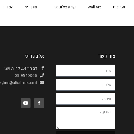
תערוכות
Wall Art
קורס צילום אוויר
חנות
המגזין
צור קשר
אלבטרוס
דב הוז 14, קריית אונו
09-9540066
kyline@albatross.co.il