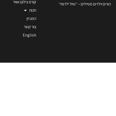
קורס צילום אוויר
הורים וילדים מטיילים – ״טיול ילדותי״
חנות
המגזין
צור קשר
English