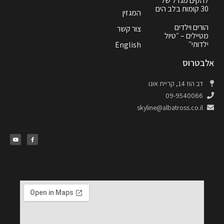
להקים מגדל של
30 קומות בלב הים
המגזין
הורים וילדים
צור קשר
מטיילים – ״טיול
ילדותי״
English
אלבטרוס
דב הוז 14, קריית אונו
09-9540066
skyline@albatross.co.il