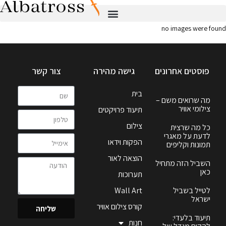
no images were found
פוסטים אחרונים
גישה מהירה
צור קשר
בית
מה שרואים משם –
צילומי אוויר
תיעוד פרויקטים
צילום
כל מה שרצית
לדעת על מאגרי
הפקות וידאו
תמונות וקליפים
הוצאה לאור
השביל הזה מתחיל
כאן
תערוכות
לטייל בשביל
Wall Art
ישראל
קורס צילום אוויר
שליחה
תיעוד בלעדי:
חנות