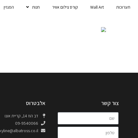
תערוכות
Wall Art
קורס צילום אוויר
חנות
המגזין
צור קשר
אלבטרוס
דב הוז 14, קריית אונו
09-9540066
kyline@albatross.co.il