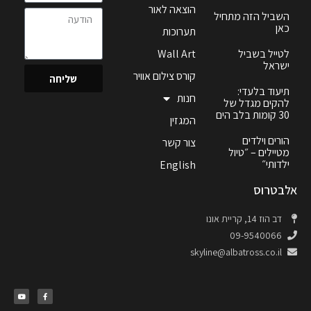
הוצאה לאור
השביל הזה מתחיל
כאן
תערוכות
לטייל בשביל
Wall Art
ישראל
קורס צילום אוויר
שליחה
תיעוד בלעדי:
חנות
להקים מגדל של
30 קומות בלב הים
המגזין
הורים וילדים
צור קשר
מטיילים – ״טיול
ילדותי״
English
אלבטרוס
דב הוז 14, קריית אונו
09-9540066
skyline@albatross.co.il