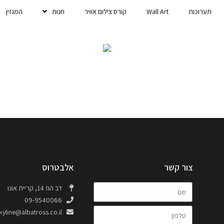
תערוכות
Wall Art
קורס צילום אוויר
חנות
המגזין
צור קשר
אלבטרוס
דב הוז 14, קריית אונו
09-9540066
kyline@albatross.co.il