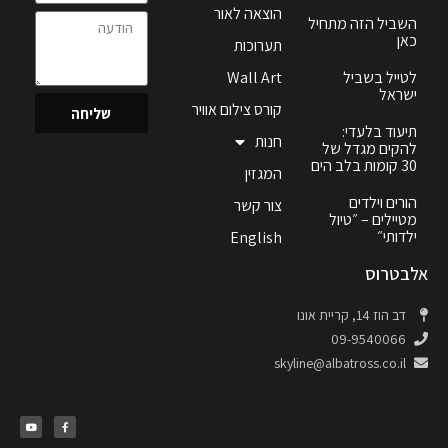
הוצאה לאור
השביל הזה מתחיל
כאן
תערוכות
לטייל בשביל
Wall Art
ישראל
קורס צילום אוויר
שליחה
תיעוד בלעדי:
חנות
להקים מגדל של
30 קומות בלב הים
המגזין
הורים וילדים
צור קשר
מטיילים – ״טיול
ילדותי״
English
אלבטרוס
דב הוז 14, קריית אונו
09-9540066
skyline@albatross.co.il