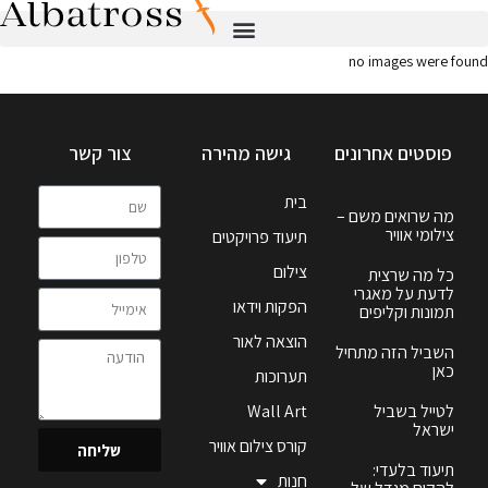
no images were found
פוסטים אחרונים
גישה מהירה
צור קשר
בית
מה שרואים משם –
צילומי אוויר
תיעוד פרויקטים
צילום
כל מה שרצית
לדעת על מאגרי
הפקות וידאו
תמונות וקליפים
הוצאה לאור
השביל הזה מתחיל
כאן
תערוכות
לטייל בשביל
Wall Art
ישראל
קורס צילום אוויר
שליחה
תיעוד בלעדי:
חנות