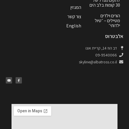
להקים מגדל של
30 קומות בלב הים
המגזין
הורים וילדים
צור קשר
מטיילים – ״טיול
ילדותי״
English
אלבטרוס
דב הוז 14, קריית אונו
09-9540066
skyline@albatross.co.il