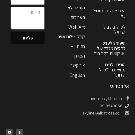
הוצאה לאור
השביל הזה מתחיל
כאן
תערוכות
לטייל בשביל
Wall Art
ישראל
קורס צילום אוויר
שליחה
תיעוד בלעדי:
חנות
להקים מגדל של
30 קומות בלב הים
המגזין
הורים וילדים
צור קשר
מטיילים – ״טיול
ילדותי״
English
אלבטרוס
דב הוז 14, קריית אונו
09-9540066
skyline@albatross.co.il