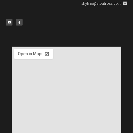
skyline@albatross.co.il