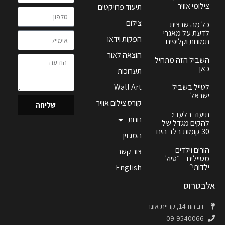
צילומי אוויר
תיעוד פרויקטים
צילום
כל מה שרצית
לדעת על מאגרי
הפקות וידאו
תמונות וקליפים
הוצאה לאור
השביל הזה מתחיל
כאן
תערוכות
לטייל בשביל
Wall Art
ישראל
קורס צילום אוויר
שליחה
תיעוד בלעדי:
חנות
להקים מגדל של
30 קומות בלב הים
המגזין
הורים וילדים
צור קשר
מטיילים – ״טיול
ילדותי״
English
אלבטרוס
דב הוז 14, קריית אונו
09-9540066