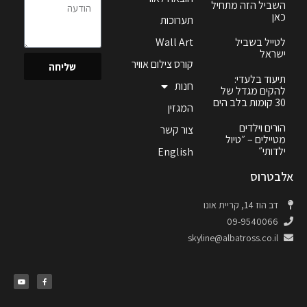
השביל הזה מתחיל
כאן
תערוכות
לטייל בשביל
Wall Art
ישראל
קורס צילום אוויר
שליחה
תיעוד בלעדי:
חנות
להקים מגדל של
30 קומות בלב הים
המגזין
הורים וילדים
צור קשר
מטיילים – ״טיול
ילדותי״
English
אלבטרוס
דב הוז 14, קריית אונו
09-9540066
skyline@albatross.co.il