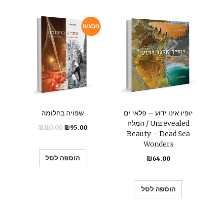
מבצע!
יופיו אינו ידוע – פלאי ים
שפויה בחלומה
המלח / Unrevealed
₪
110.00
₪
95.00
Beauty – Dead Sea
Wonders
הוספה לסל
₪
64.00
הוספה לסל