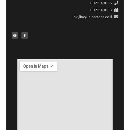
09-9540066
09-9540088
skyline@albatross.co.il