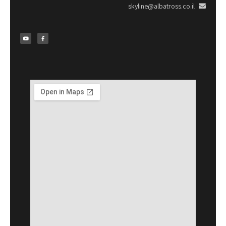
skyline@albatross.co.il