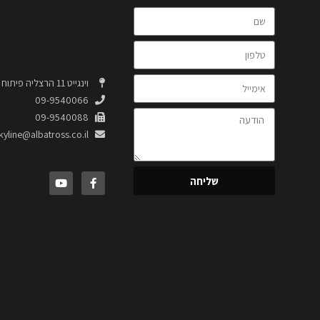
וינגייט 11 הרצליה פיתוח 4664320
09-9540066
09-9540088
kyline@albatross.co.il
שליחה