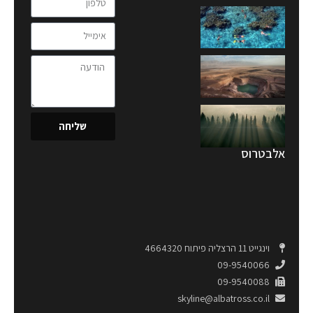
שליחה
אלבטרוס
וינגייט 11 הרצליה פיתוח 4664320
09-9540066
09-9540088
skyline@albatross.co.il