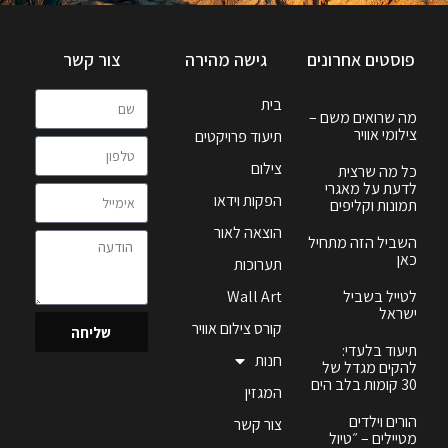
פוסטים אחרונים
גישה מהירה
צור קשר
בית
מה שרואים משם –
צילומי אוויר
תיעוד פרויקטים
צילום
כל מה שרצית
לדעת על מאגרי
הפקות וידאו
תמונות וקליפים
הוצאה לאור
השביל הזה מתחיל
כאן
תערוכות
לטייל בשביל
Wall Art
ישראל
קורס צילום אוויר
שליחה
תיעוד בלעדי:
חנות
להקים מגדל של
30 קומות בלב הים
המגזין
הורים וילדים
צור קשר
מטיילים – ״טיול