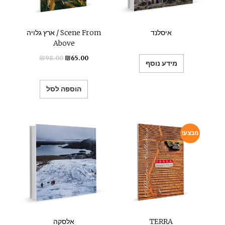
איסלנד
ארץ גלויה / Scene From
Above
₪
98.00
₪
65.00
מידע נוסף
הוספה לסל
מבצע!
TERRA
אלסקה