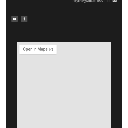
skyline@albatross.co.il