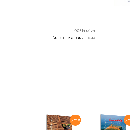
מק"ט
OOS14
קטגוריה
ספרי אמן - דובי טל
ע!
מבצע!