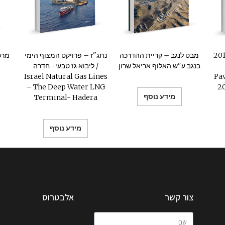
ראל – אקספו 2010
מבט לנגב – קריית ההדרכה
נתג"ז – פרויקט המצוף הימי
מרכז
בנגב ע"ש האלוף אריאל שרון
ליבוא גז טבעי- חדרה /
Israel Natural Gas Lines
Pa
– The Deep Water LNG
20
מידע נוסף
Terminal- Hadera
מידע נוסף
צור קשר
אלבטרוס