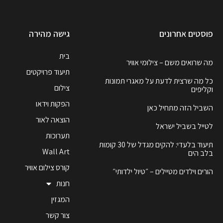
פוסטים אחרונים
גישה מהירה
בית
מה שרואים משם – צילומי אוויר
תיעוד פרויקטים
כל מה שרצית לדעת על מאגרי תמונות
צילום
וקליפים
הפקות וידאו
השביל הזה מתחיל כאן
הוצאה לאור
לטייל בשביל ישראל
תערוכות
תיעוד בלעדי: להקים מגדל של 30 קומות
Wall Art
בלב הים
קורס צילום אוויר
הורים וילדים מטיילים – ״טיול ילדותי״
חנות
המגזין
צור קשר