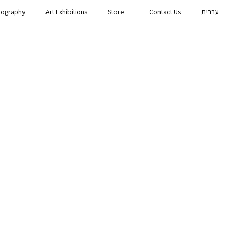
עברית
Contact Us
Store
Art Exhibitions
tography