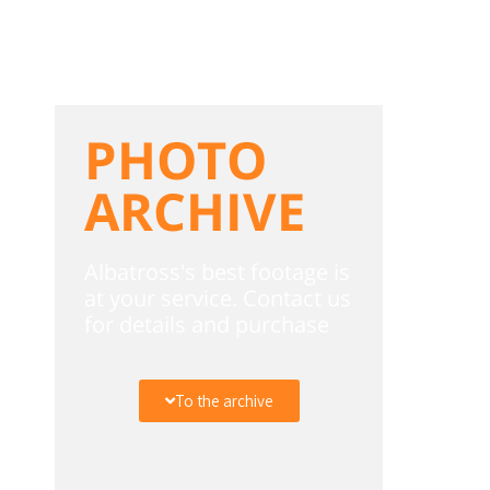
PHOTO
ARCHIVE
Albatross's best footage is
at your service. Contact us
for details and purchase
To the archive