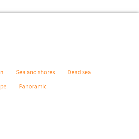
an
Sea and shores
Dead sea
ape
Panoramic